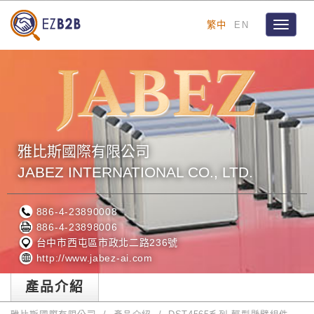
繁中
EN
Toggle
navigat
雅比斯國際有限公司
JABEZ INTERNATIONAL CO., LTD.
886-4-23890008
886-4-23898006
台中市西屯區市政北二路236號
http://www.jabez-ai.com
產品介紹