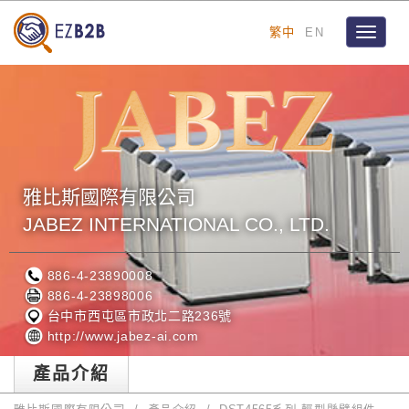
繁中
EN
Toggle
navigat
雅比斯國際有限公司
JABEZ INTERNATIONAL CO., LTD.
886-4-23890008
886-4-23898006
台中市西屯區市政北二路236號
http://www.jabez-ai.com
產品介紹