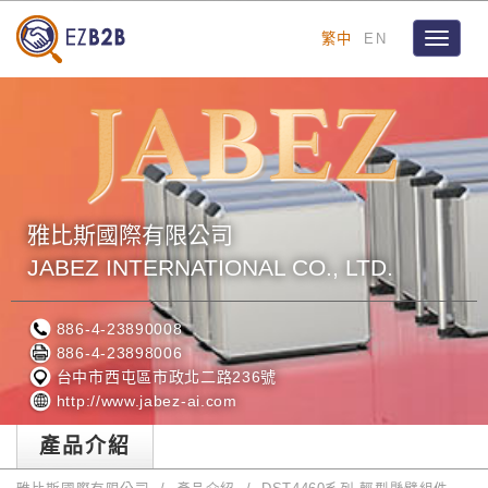
繁中
EN
Toggle
navigat
雅比斯國際有限公司
JABEZ INTERNATIONAL CO., LTD.
886-4-23890008
886-4-23898006
台中市西屯區市政北二路236號
http://www.jabez-ai.com
產品介紹