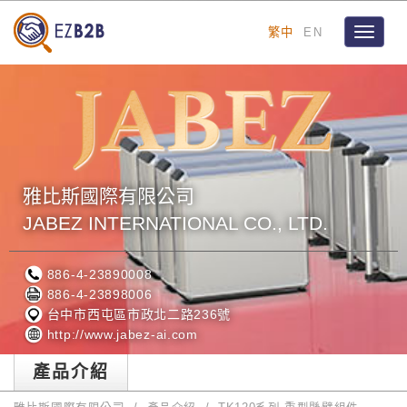
繁中
EN
Toggle
navigat
雅比斯國際有限公司
JABEZ INTERNATIONAL CO., LTD.
886-4-23890008
886-4-23898006
台中市西屯區市政北二路236號
http://www.jabez-ai.com
產品介紹