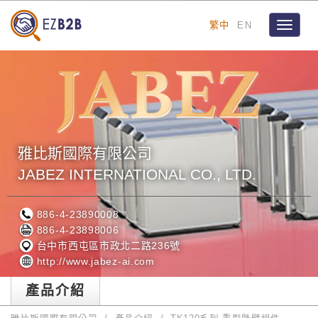
繁中
EN
Toggle
navigat
雅比斯國際有限公司
JABEZ INTERNATIONAL CO., LTD.
886-4-23890008
886-4-23898006
台中市西屯區市政北二路236號
http://www.jabez-ai.com
產品介紹