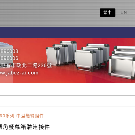
繁中
EN
3890008
3898006
屯區市政北二路236號
ww.jabez-ai.com
060系列 中型懸臂組件
調角螢幕箱體連接件