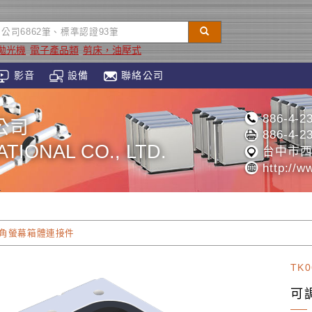
拋光機
電子產品類
剪床，油壓式
影音
設備
聯絡公司
886-4-2
公司
886-4-2
TIONAL CO., LTD.
台中市西
http://w
角螢幕箱體連接件
TK
可