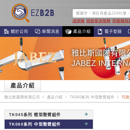
減速機
檢驗量測服務
研磨機與
關於公司
新聞消息
產品介紹
電子型錄
雅比斯國際有限
JABEZ INTERNA
產品介紹
雅比斯國際有限公司
產品介紹
TK060系列 中型懸臂組件
可調
TK045系列 輕型懸臂組件
TK060系列 中型懸臂組件