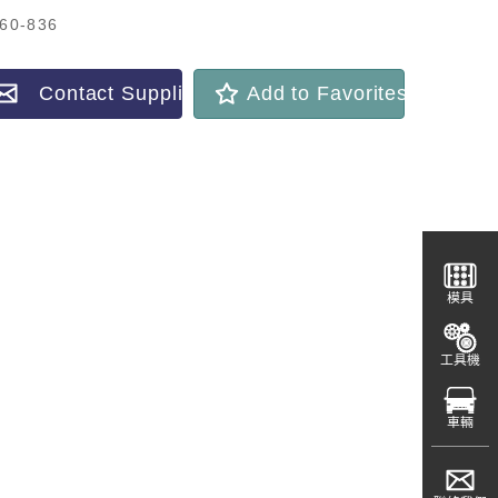
60-836
Contact Supplier
Add to Favorites
模具
工具機
車輛