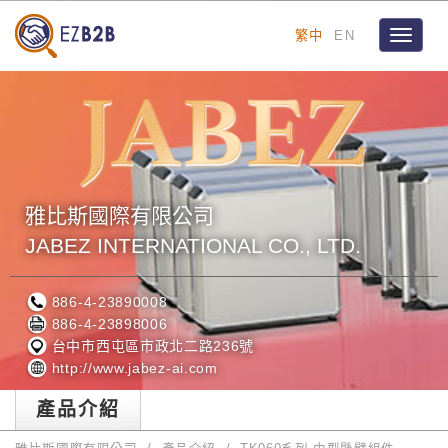
繁中
EN
Toggle
navigat
雅比斯國際有限公司
JABEZ INTERNATIONAL CO., LTD.
886-4-23890008
886-4-23898006
台中市西屯區市政北二路236號
http://www.jabez-ai.com
產品介紹