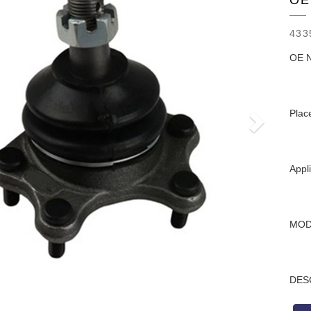
OE
433
OE 
Plac
Appl
MOD
DES