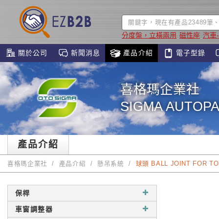
分度盤，立橫兩用
磁性座
汽車
關於公司
新聞消息
產品介紹
電子型錄
喜格瑪企業社
SIGMA AUTOPA
產品介紹
喜格瑪企業社
產品介紹
懸吊系統
球頭 BALL JOINT FOR TO
保桿
車窗調整器