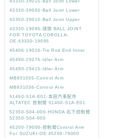
43330-39015-Ball Joint Lower
43330-39055-Ball Joint Lower
43350-39015-Ball Joint Upper
43330-19095-球頭 BALL JOINT
FOR TOYOTA COROLLA-
OE:43330-19095
45406-19016-Tie Rod End Inner
45490-29275-Idler Arm
45490-29415-Idler Arm
MB831035-Control Arm
MB831036-Control Arm
51450-S1A-E01-本田汽車配件
ALTATEC 控制臂 51450-S1A-E01
52350-S04-000-HONDA 右下控制臂
52350-S04-000
45200-79000-控制臂Control Arm
For SUZUKI-OE:45200-79000