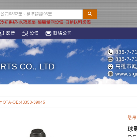
-冷卻系統-水箱風扇
檢驗量測設備
自動送料設備
影音
設備
聯絡公司
886-7-7
886-7-7
RTS CO., LTD
高雄市鳳
www.sig
YOTA-OE:43350-39045
懸吊
球頭