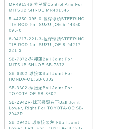
MR491346-控制臂Control Arm For
MITSUBISHI-OE:MR491346
5-44350-095-0-拉桿球頭STEERING
TIE ROD for ISUZU ,OE:5-44350-
095-0
8-94217-221-3-拉桿球頭STEERING
TIE ROD for ISUZU ,OE:8-94217-
221-3
SB-7872-球接頭Ball Joint For
MITSUBISHI-OE:SB-7872
SB-6302-球接頭Ball Joint For
HONDA-OE:SB-6302
SB-3602-球接頭Ball Joint For
TOYOTA-OE:SB-3602
SB-2942R-球形接頭右下Ball Joint
Lower, Right For TOYOTA-OE:SB-
2942R
SB-2942L-球形接頭左下Ball Joint
Lower, Left, For TOYOTA-OE:SB-