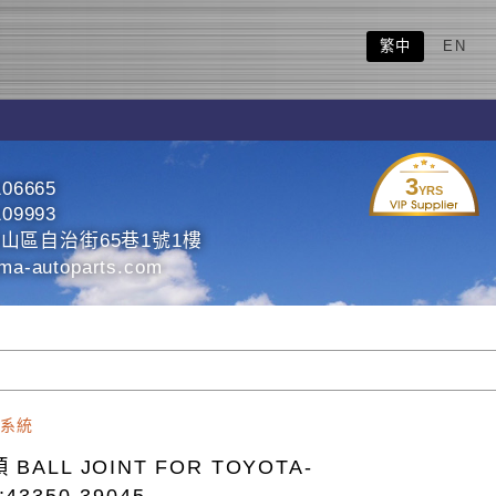
繁中
EN
3
106665
YRS
109993
山區自治街65巷1號1樓
ma-autoparts.com
系統
 BALL JOINT FOR TOYOTA-