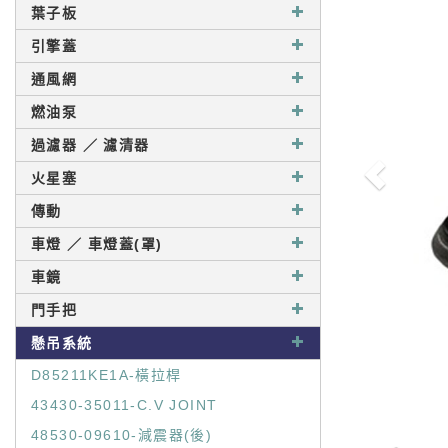
葉子板
引擎蓋
通風網
燃油泵
過濾器 ／ 濾清器
火星塞
傳動
車燈 ／ 車燈蓋(罩)
車鏡
門手把
懸吊系統
D85211KE1A-橫拉桿
43430-35011-C.V JOINT
48530-09610-減震器(後)