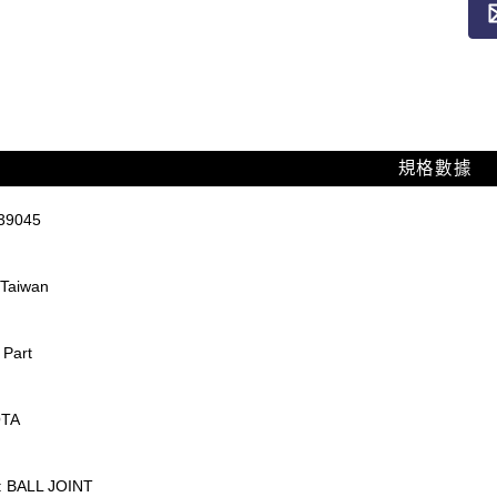
規格數據
39045
:Taiwan
 Part
OTA
 BALL JOINT