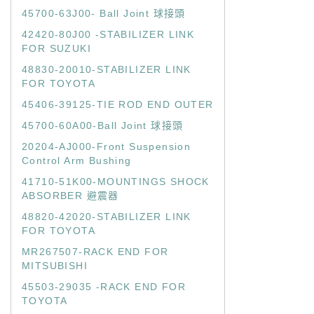
45700-63J00- Ball Joint 球接頭
42420-80J00 -STABILIZER LINK
FOR SUZUKI
48830-20010-STABILIZER LINK
FOR TOYOTA
45406-39125-TIE ROD END OUTER
45700-60A00-Ball Joint 球接頭
20204-AJ000-Front Suspension
Control Arm Bushing
41710-51K00-MOUNTINGS SHOCK
ABSORBER 避震器
48820-42020-STABILIZER LINK
FOR TOYOTA
MR267507-RACK END FOR
MITSUBISHI
45503-29035 -RACK END FOR
TOYOTA