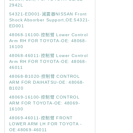
2942L
54321-ED001-減震器NISSAN Front
Shock Absorber Support,OE:54321-
ED001
48068-16100-控制臂 Lower Control
Arm RH FOR TOYOTA-OE: 48068-
16100
48068-46011-控制臂 Lower Control
Arm RH FOR TOYOTA-OE: 48068-
46011
48068-B1020-控制臂 CONTROL
ARM FOR DAIHATSU-OE: 48068-
B1020
48069-16100-控制臂 CONTROL
ARM FOR TOYOTA-OE: 48069-
16100
48069-46011-控制臂 FRONT
LOWER ARM LH FOR TOYOTA -
OE:48069-46011