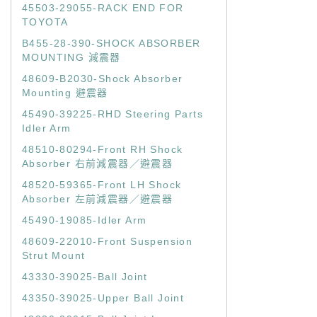
45503-29055-RACK END FOR
TOYOTA
B455-28-390-SHOCK ABSORBER
MOUNTING 減震器
48609-B2030-Shock Absorber
Mounting 避震器
45490-39225-RHD Steering Parts
Idler Arm
48510-80294-Front RH Shock
Absorber 右前減震器／避震器
48520-59365-Front LH Shock
Absorber 左前減震器／避震器
45490-19085-Idler Arm
48609-22010-Front Suspension
Strut Mount
43330-39025-Ball Joint
43350-39025-Upper Ball Joint