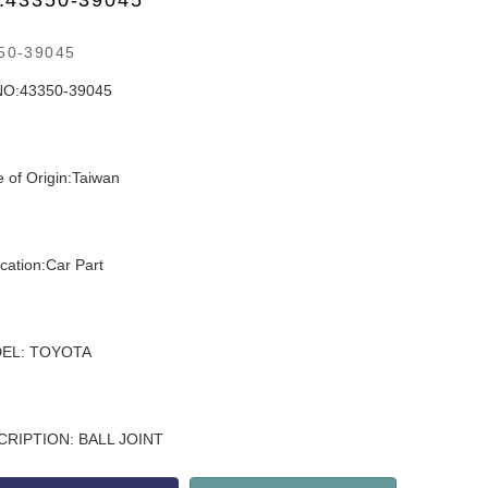
:43350-39045
50-39045
NO:43350-39045
e of Origin:Taiwan
ication:Car Part
EL: TOYOTA
CRIPTION: BALL JOINT