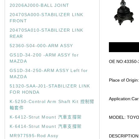
20206AJ000-BALL JOINT
20470SA000-STABILIZER LINK
FRONT
20470SA010-STABILIZER LINK
REAR
52360-S04-000-ARM ASSY
GS1D-34-200 -ARM ASSY for
MAZDA
OE NO:43350-
GS1D-34-250-ARM ASSY Left for
MAZDA
Place of Origin
51320-SAA-J01-STABILIZER LINK
FOR HONDA
Application:Car
K-5250-Control Arm Shaft Kit 控制臂
軸套件
K-6412-Strut Mount 汽車支撐架
MODEL: TOY
K-6414-Strut Mount 汽車支撐架
MR977595-Rod Assy
DESCRIPTION: