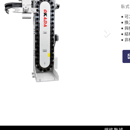
臥式
● 
● 
● 
● 
● 