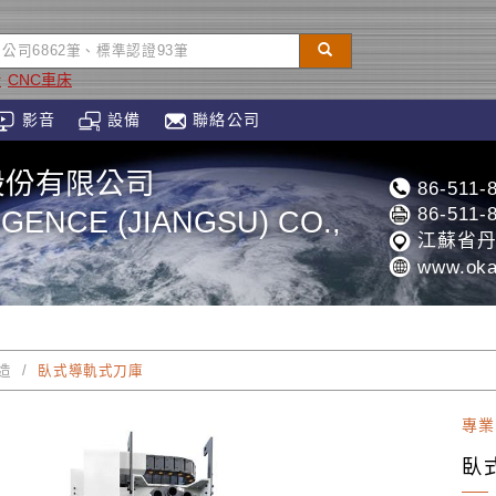
鍛
CNC車床
影音
設備
聯絡公司
股份有限公司
86-511-
86-511-
GENCE (JIANGSU) CO.,
江蘇省丹
www.oka
造
臥式導軌式刀庫
專業
臥