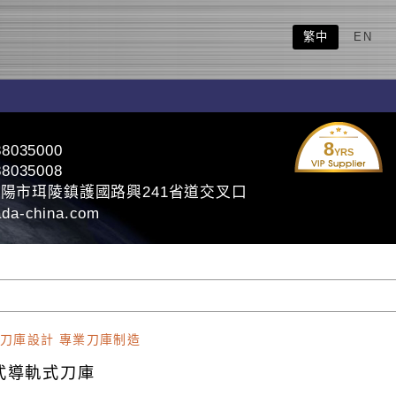
繁中
EN
8
88035000
YRS
88035008
陽市珥陵鎮護國路興241省道交叉口
da-china.com
刀庫設計 專業刀庫制造
式導軌式刀庫