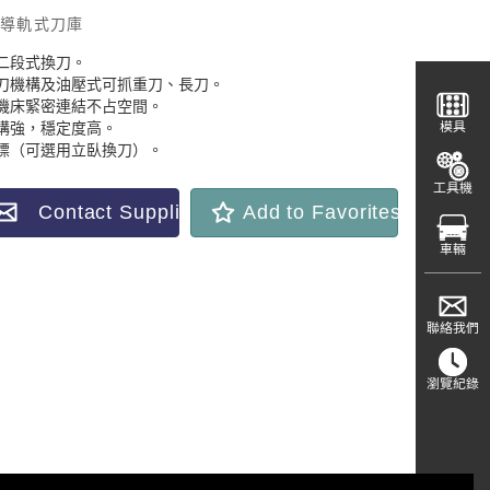
導軌式刀庫
可二段式換刀。
換刀機構及油壓式可抓重刀、長刀。
與機床緊密連結不占空間。
結構強，穩定度高。
模具
非標（可選用立臥換刀）。
工具機
Contact Supplier
Add to Favorites
車輛
聯絡我們
瀏覽紀錄