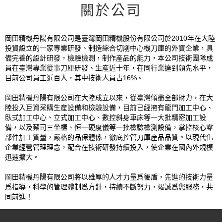
關於公司
岡田精機丹陽有限公司是臺灣岡田精機股份有限公司於2010年在大陸
投資設立的一家專業研發、制造綜合切削中心機刀庫的外資企業，具
備完善的設計研發，檢驗檢測，制作産品的能力，本公司技術團隊成
員在臺灣專業從事刀庫研發、生産近十年，在同行業達到領先水平，
目前公司員工近百人，其中技術人員占16%。
岡田精機丹陽有限公司在大陸成立以來，從臺灣傾盡全部財力，在大
陸投入巨資采購生産設備和檢驗設備，目前已經擁有龍門加工中心、
臥式加工中心、立式加工中心、數控斜身車床等一大批精密加工設
備，以及蔡司三坐標、恒一硬度儀等一批檢驗檢測設備，掌控核心零
部件加工質量，嚴格的品保體係，徹底控管刀庫産品品質。以現代化
企業經營管理理念，配合在技術研發持續投入，使企業在國內外規模
迅速擴大。
岡田精機丹陽有限公司將以雄厚的人才力量爲後盾，先進的技術力量
爲指導，科學的管理體制爲方針，持續不斷努力，竭誠爲您服務，共
同前進！