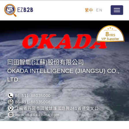
繁中
EN
Toggle
naviga
8
YRS
岡田智能(江蘇)股份有限公司
OKADA INTELLIGENCE (JIANGSU) CO.,
LTD.
86-511-88035000
86-511-88035008
江蘇省丹陽市珥陵鎮護國路興241省道交叉口
www.okada-china.com