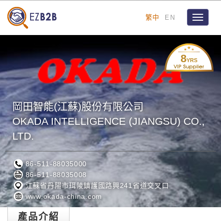
繁中
EN
Toggle
navigat
8
YRS
岡田智能(江蘇)股份有限公司
OKADA INTELLIGENCE (JIANGSU) CO.,
LTD.
86-511-88035000
86-511-88035008
江蘇省丹陽市珥陵鎮護國路興241省道交叉口
www.okada-china.com
產品介紹