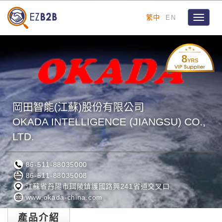
繁中
EN
Toggle
navigat
8
YRS
岡田智能(江蘇)股份有限公司
OKADA INTELLIGENCE (JIANGSU) CO.,
LTD.
86-511-88035000
86-511-88035008
江蘇省丹陽市珥陵鎮護國路興241省道交叉口
www.okada-china.com
產品介紹