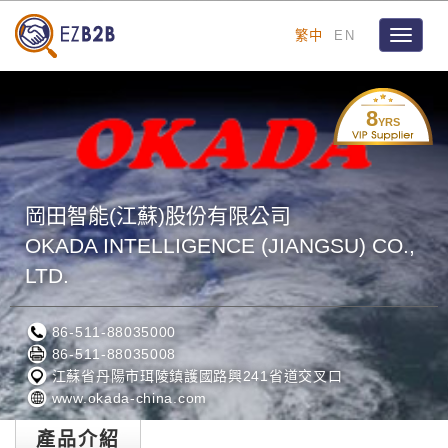
繁中
EN
Toggle
navigat
8
YRS
岡田智能(江蘇)股份有限公司
OKADA INTELLIGENCE (JIANGSU) CO.,
LTD.
86-511-88035000
86-511-88035008
江蘇省丹陽市珥陵鎮護國路興241省道交叉口
www.okada-china.com
產品介紹