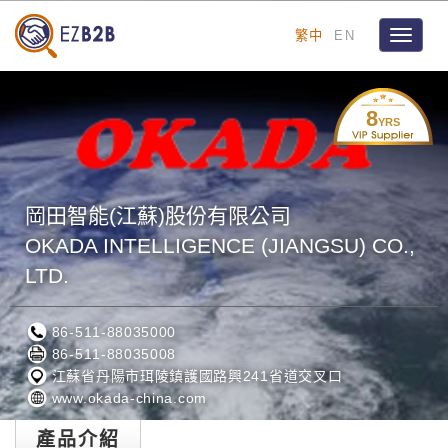
繁中
EN
Toggle
navigat
8
YRS
岡田智能(江蘇)股份有限公司
OKADA INTELLIGENCE (JIANGSU) CO.,
LTD.
86-511-88035000
86-511-88035008
江蘇省丹陽市珥陵鎮護國路興241省道交叉口
www.okada-china.com
產品介紹