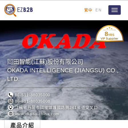
繁中
EN
Toggle
navigat
8
YRS
岡田智能(江蘇)股份有限公司
OKADA INTELLIGENCE (JIANGSU) CO.,
LTD.
86-511-88035000
86-511-88035008
江蘇省丹陽市珥陵鎮護國路興241省道交叉口
www.okada-china.com
產品介紹