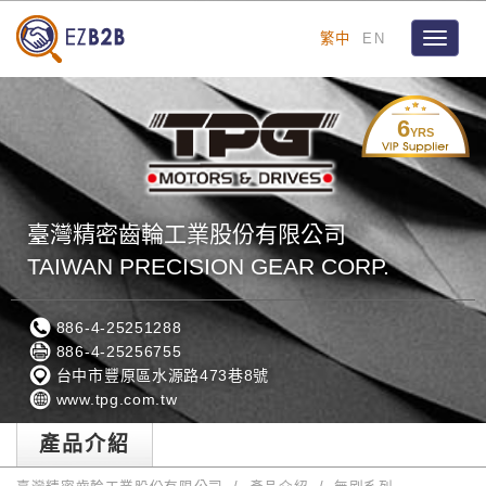
繁中
EN
Toggle
navigat
6
YRS
臺灣精密齒輪工業股份有限公司
TAIWAN PRECISION GEAR CORP.
886-4-25251288
886-4-25256755
台中市豐原區水源路473巷8號
www.tpg.com.tw
產品介紹