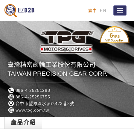
繁中
EN
Toggle
navigat
6
YRS
臺灣精密齒輪工業股份有限公司
TAIWAN PRECISION GEAR CORP.
886-4-25251288
886-4-25256755
台中市豐原區水源路473巷8號
www.tpg.com.tw
產品介紹