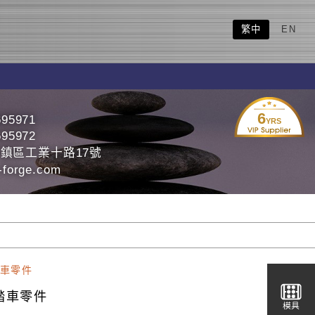
繁中
EN
6
695971
YRS
695972
鎮區工業十路17號
-forge.com
車零件
踏車零件
模具