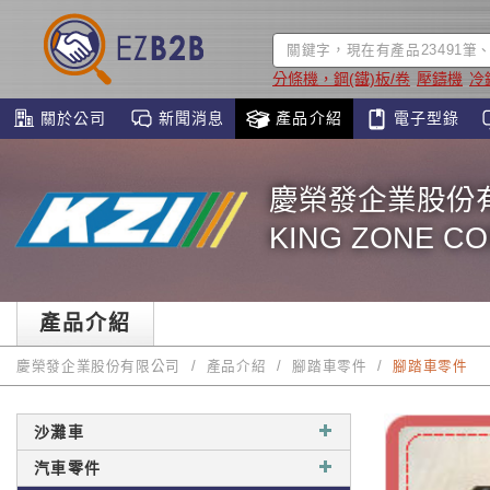
分條機，鋼(鐵)板/卷
壓鑄機
冷
關於公司
新聞消息
產品介紹
電子型錄
慶榮發企業股份
KING ZONE C
產品介紹
慶榮發企業股份有限公司
產品介紹
腳踏車零件
腳踏車零件
沙灘車
汽車零件