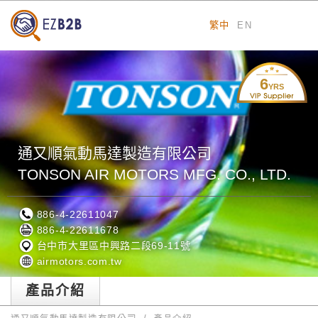
繁中
EN
6
YRS
通又順氣動馬達製造有限公司
TONSON AIR MOTORS MFG. CO., LTD.
886-4-22611047
886-4-22611678
台中市大里區中興路二段69-11號
airmotors.com.tw
產品介紹