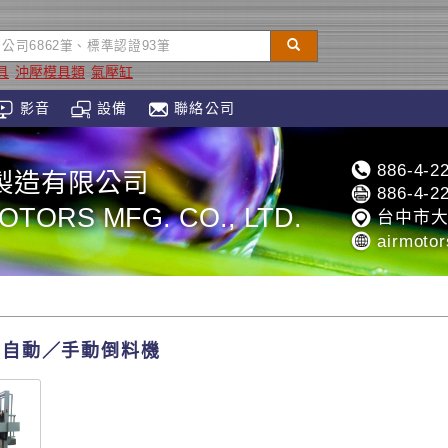
具
沖壓模具類
氣壓缸
影音
設備
聯絡公司
886-4-2
製造有限公司
886-4-2
OTORS MFG. CO., LTD.
台中市大
airmotor
半自動／手動倒料機