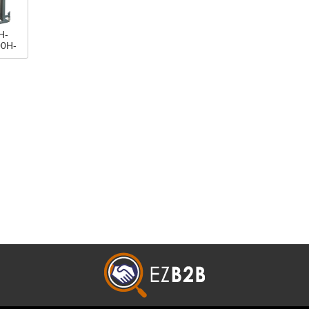
H-
00H-
動／
機