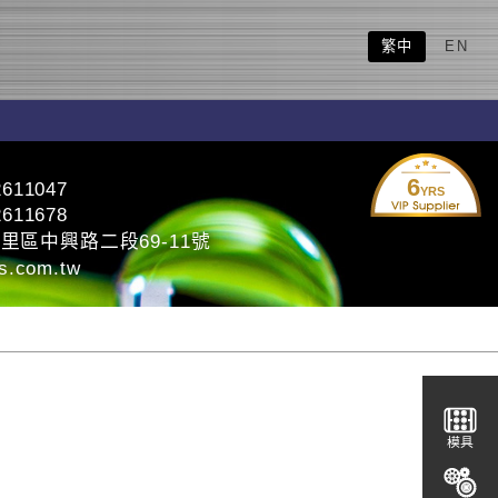
繁中
EN
6
2611047
YRS
2611678
里區中興路二段69-11號
s.com.tw
模具