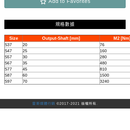
Add to Favorites
規格數據
Size
Output-Shaft [mm]
M2 [Nm
S37
20
76
S47
25
160
S57
30
280
S67
35
480
S77
45
810
S87
60
1500
S97
70
3240
雷斯媒體行銷
©2017-2021 版權所有.