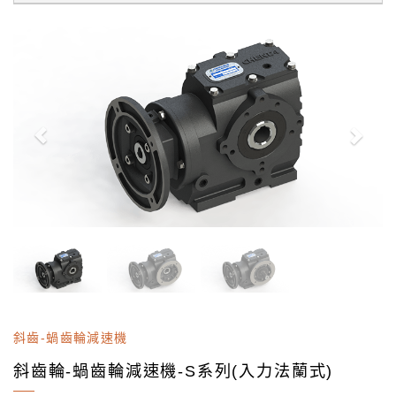
斜齒-蝸齒輪減速機
斜齒輪-蝸齒輪減速機-S系列(入力法蘭式)