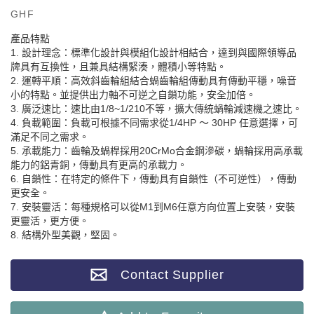
GHF
產品特點
1. 設計理念：標準化設計與模組化設計相結合，達到與國際領導品
牌具有互換性，且兼具結構緊湊，體積小等特點。
2. 運轉平順：高效斜齒輪組結合蝸齒輪組傳動具有傳動平穩，噪音
小的特點。並提供出力軸不可逆之自鎖功能，安全加倍。
3. 廣泛速比：速比由1/8~1/210不等，擴大傳統蝸輪減速機之速比。
4. 負載範圍：負載可根據不同需求從1/4HP ～ 30HP 任意選擇，可
滿足不同之需求。
5. 承載能力：齒輪及蝸桿採用20CrMo合金鋼滲碳，蝸輪採用高承載
能力的鋁青銅，傳動具有更高的承載力。
6. 自鎖性：在特定的條件下，傳動具有自鎖性（不可逆性），傳動
更安全。
7. 安裝靈活：每種規格可以從M1到M6任意方向位置上安裝，安裝
更靈活，更方便。
8. 結構外型美觀，堅固。
Contact Supplier