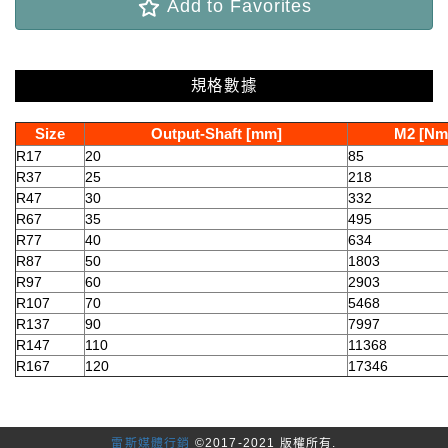
Add to Favorites
規格數據
Size
Output-Shaft [mm]
M2 [Nm
R17
20
85
R37
25
218
R47
30
332
R67
35
495
R77
40
634
R87
50
1803
R97
60
2903
R107
70
5468
R137
90
7997
R147
110
11368
R167
120
17346
雷斯媒體行銷
©2017-2021 版權所有.