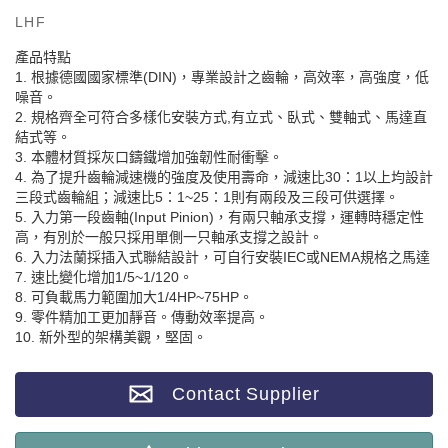
LHF
產品特點
1. 根據德國國家標準(DIN)，專業設計之齒輪，高效率，高強度，低
噪音。
2. 規格齊全可符合多樣化安裝方式,有立式、臥式、雙軸式、馬達直
結式等。
3. 本體材質採灰口鑄鐵增加強韌性耐衝擊。
4. 為了提升齒輪減速機的強度及使用壽命，減速比30：1以上均設計
三段式齒輪組；減速比5：1~25：1則有兩段及三段可供選擇。
5. 入力第一段齒軸(Input Pinion)，有兩只軸承支撐，運轉時穩定性
高，有別於一般只採用單側一只軸承支撐之設計。
6. 入力法蘭採插入式聯結設計，可自行安裝IEC或NEMA規格之馬達
7. 速比變化增加1/5~1/120。
8. 可負載馬力範圍加大1/4HP~75HP。
9. 零件精加工更加靜音。傳動效率提高。
10. 新外型的架構美觀，堅固。
Contact Supplier