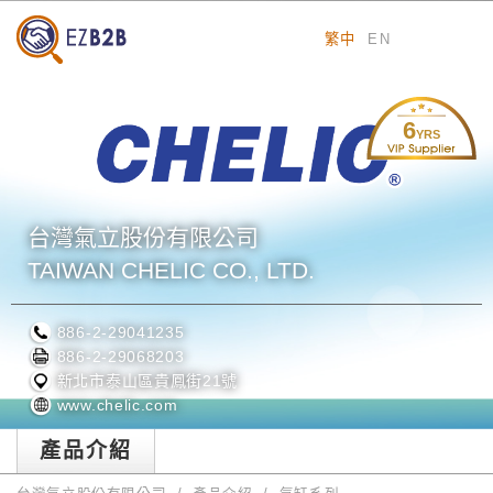
繁中
EN
6
YRS
台灣氣立股份有限公司
TAIWAN CHELIC CO., LTD.
886-2-29041235
886-2-29068203
新北市泰山區貴鳳街21號
www.chelic.com
產品介紹