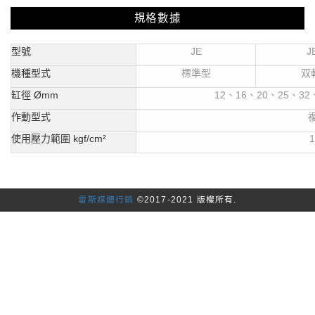
規格數據
型號
JE
J
機種型式
標準型
双
缸徑 Ømm
12
、16、20、25、32
作動型式
使用壓力範圍 kgf/cm²
1
雷斯媒體行銷
©2017-2021 版權所有.