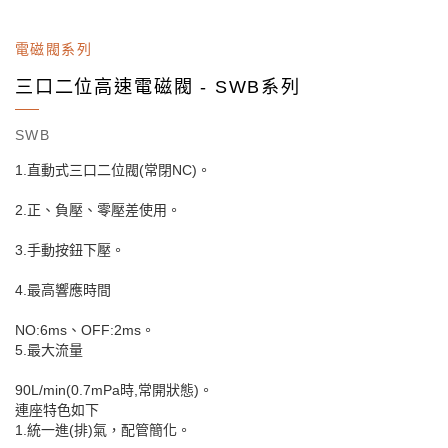
電磁閥系列
三口二位高速電磁閥 - SWB系列
SWB
1.直動式三口二位閥(常閉NC)。
2.正、負壓、零壓差使用。
3.手動按鈕下壓。
4.最高響應時間
NO:6ms、OFF:2ms。
5.最大流量
90L/min(0.7mPa時,常開狀態)。
連座特色如下
1.統一進(排)氣，配管簡化。