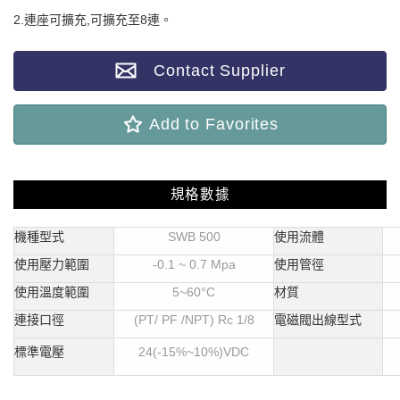
2.連座可擴充,可擴充至8連。
Contact Supplier
Add to Favorites
規格數據
機種型式
SWB 500
使用流體
使用壓力範圍
-0.1 ~ 0.7 Mpa
使用管徑
使用溫度範圍
5~60
°C
材質
連接口徑
(PT/ PF /NPT) Rc 1/8
電磁閥出線型式
標準電壓
24(-15%~10%)VDC