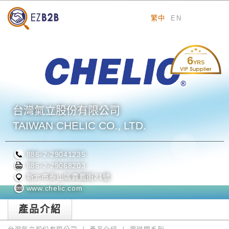
繁中
EN
6
YRS
台灣氣立股份有限公司
TAIWAN CHELIC CO., LTD.
886-2-29041235
886-2-29068203
新北市泰山區貴鳳街21號
www.chelic.com
產品介紹