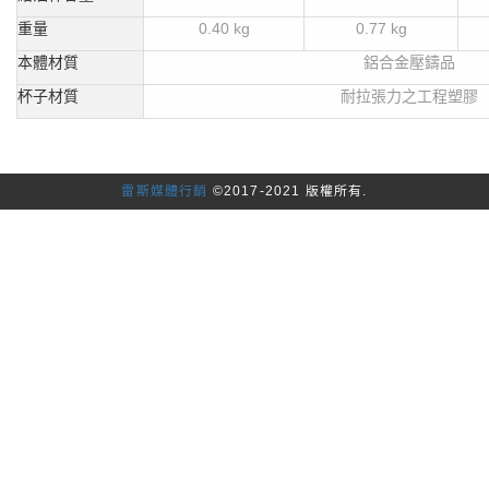
重量
0.40 kg
0.77 kg
本體材質
鋁合金壓鑄品
杯子材質
耐拉張力之工程塑膠
雷斯媒體行銷
©2017-2021 版權所有.