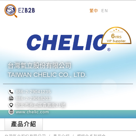
繁中
EN
6
YRS
台灣氣立股份有限公司
TAIWAN CHELIC CO., LTD.
886-2-29041235
886-2-29068203
新北市泰山區貴鳳街21號
www.chelic.com
產品介紹