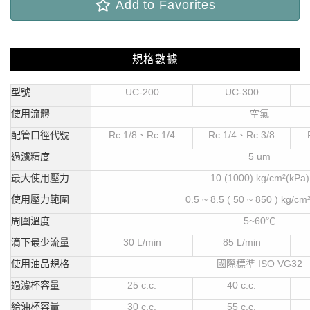
Add to Favorites
規格數據
型號
UC-200
UC-300
使用流體
空氣
配管口徑代號
Rc 1/8
、Rc 1/4
Rc 1/4
、Rc 3/8
過濾精度
5 um
最大使用壓力
10 (1000) kg/cm
²(kPa)
使用壓力範圍
0.5 ~ 8.5 ( 50 ~ 850 ) kg/cm
周圍溫度
5~60
℃
滴下最少流量
30 L/min
85 L/min
使用油品規格
國際標準 ISO VG32
過濾杯容量
25 c.c.
40 c.c.
給油杯容量
30 c.c.
55 c.c.