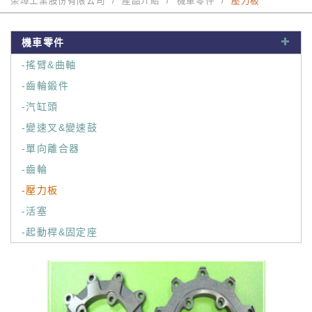
榮璋工業股份有限公司
產品介紹
機車零件
壓力板
機車零件
-搖臂&曲軸
-齒輪鍛件
-汽缸頭
-變速叉&變速鼓
-單向離合器
-齒輪
-壓力板
-活塞
-起動桿&固定座