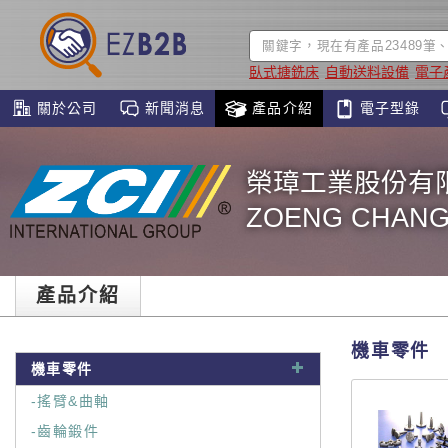
臥式搪銑床
自動送料設備
電子
關於公司
新聞消息
產品介紹
電子型錄
榮璋工業股份有
ZOENG CHANG 
產品介紹
機車零件
機車零件
-搖臂&曲軸
-齒輪鍛件