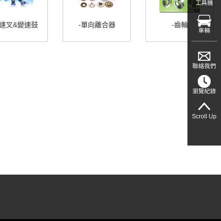
工具機
變速叉&變速鼓
-單向離合器
-齒輪
車輛
聯絡我們
瀏覽紀錄
Scroll Up