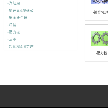
-汽缸頭
-變速叉&變速鼓
-搖臂&曲
-單向離合器
-齒輪
-壓力板
-活塞
-起動桿&固定座
-壓力板