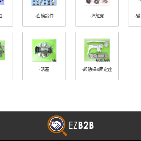
軸
-齒輪鍛件
-汽缸頭
-
-活塞
-起動桿&固定座