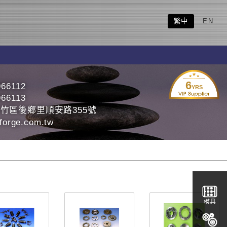
繁中
EN
6
966112
YRS
966113
竹區後鄉里順安路355號
forge.com.tw
模具