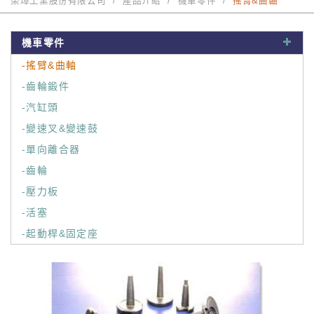
榮璋工業股份有限公司
產品介紹
機車零件
搖臂&曲軸
機車零件
-搖臂&曲軸
-齒輪鍛件
-汽缸頭
-變速叉&變速鼓
-單向離合器
-齒輪
-壓力板
-活塞
-起動桿&固定座