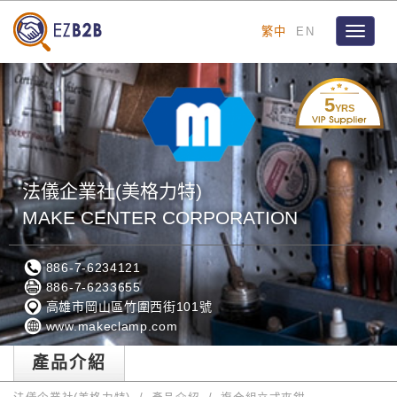
繁中
EN
Toggle
navigat
5
YRS
法儀企業社(美格力特)
MAKE CENTER CORPORATION
886-7-6234121
886-7-6233655
高雄市岡山區竹圍西街101號
www.makeclamp.com
產品介紹