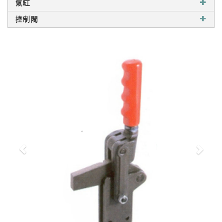
氣缸
控制閥