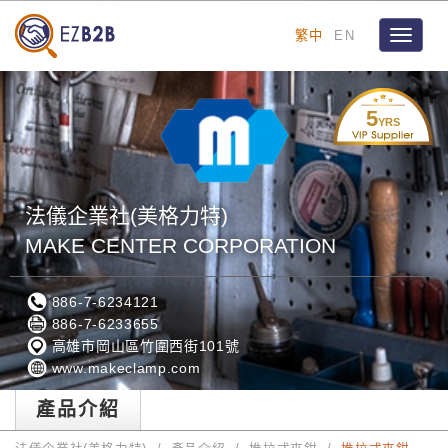
繁中
EN
Toggle
navigat
5
YRS
法儀企業社(美格力特)
MAKE CENTER CORPORATION
886-7-6234121
886-7-6233655
高雄市岡山區竹圍西街101號
www.makeclamp.com
產品介紹