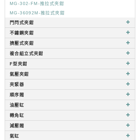
MG-302-FM-推拉式夾鉗
MG-36092M-推拉式夾鉗
門閂式夾鉗
不鏽鋼夾鉗
擠壓式夾鉗
複合組立式夾鉗
F型夾鉗
氣壓夾鉗
夾緊器
順序閥
油壓缸
轉角缸
減壓閥
氣缸