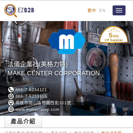
繁中
EN
Toggle
navigat
5
YRS
法儀企業社(美格力特)
MAKE CENTER CORPORATION
886-7-6234121
886-7-6233655
高雄市岡山區竹圍西街101號
www.makeclamp.com
產品介紹