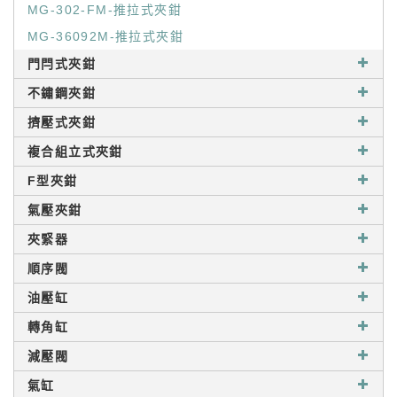
MG-302-FM-推拉式夾鉗
MG-36092M-推拉式夾鉗
門閂式夾鉗
不鏽鋼夾鉗
擠壓式夾鉗
複合組立式夾鉗
F型夾鉗
氣壓夾鉗
夾緊器
順序閥
油壓缸
轉角缸
減壓閥
氣缸