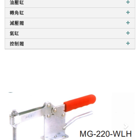
油壓缸
轉角缸
減壓閥
氣缸
控制閥