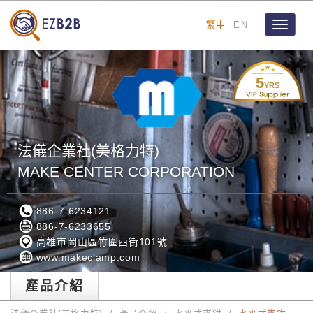
繁中
EN
Toggle
navigat
5
YRS
法儀企業社(美格力特)
MAKE CENTER CORPORATION
886-7-6234121
886-7-6233655
高雄市岡山區竹圍西街101號
www.makeclamp.com
產品介紹