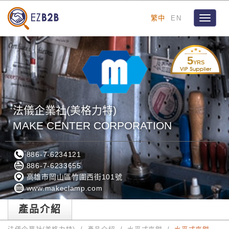
繁中
EN
Toggle
navigat
5
YRS
法儀企業社(美格力特)
MAKE CENTER CORPORATION
886-7-6234121
886-7-6233655
高雄市岡山區竹圍西街101號
www.makeclamp.com
產品介紹