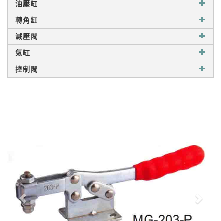
油壓缸
轉角缸
減壓閥
氣缸
控制閥