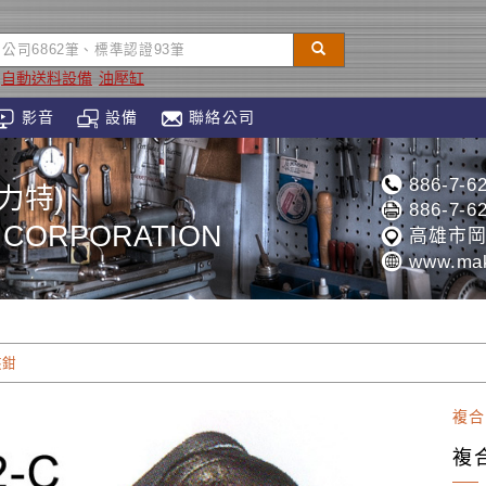
自動送料設備
油壓缸
影音
設備
聯絡公司
886-7-6
力特)
886-7-6
 CORPORATION
高雄市岡
www.mak
夾鉗
複合
複