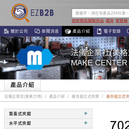
塑膠模具類製造品
鋸床
彎管機
關於公司
新聞消息
產品介紹
電子型錄
法儀企業社(美格
MAKE CENTER
產品介紹
法儀企業社(美格力特)
產品介紹
複合組立式夾鉗
複合組立式
垂直式夾鉗
水平式夾鉗