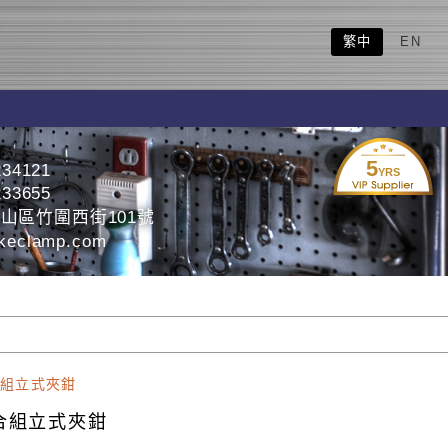
繁中
EN
5
234121
YRS
233655
山區竹圍西街101號
eclamp.com
組立式夾鉗
合組立式夾鉗