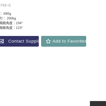
702-C
 680g
： 200kg
開啟角度：194°
開啟角度：123°
Contact Supplier
Add to Favorites