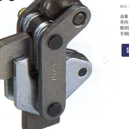
MG-
自重：
夾持力
壓把
手柄