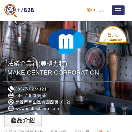
繁中
EN
Toggle
navigat
5
YRS
法儀企業社(美格力特)
MAKE CENTER CORPORATION
886-7-6234121
886-7-6233655
高雄市岡山區竹圍西街101號
www.makeclamp.com
產品介紹