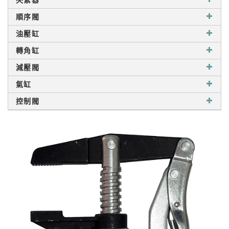
夾緊器
順序閥
油壓缸
轉角缸
減壓閥
氣缸
控制閥