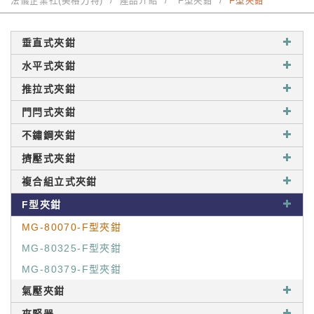
法儀企業社(美格力特)
產品介紹
F型夾鉗
F型夾鉗
垂直式夾鉗
水平式夾鉗
推拉式夾鉗
門閂式夾鉗
不鏽鋼夾鉗
擠壓式夾鉗
複合組立式夾鉗
F型夾鉗
MG-80070-F型夾鉗
MG-80325-F型夾鉗
MG-80379-F型夾鉗
氣壓夾鉗