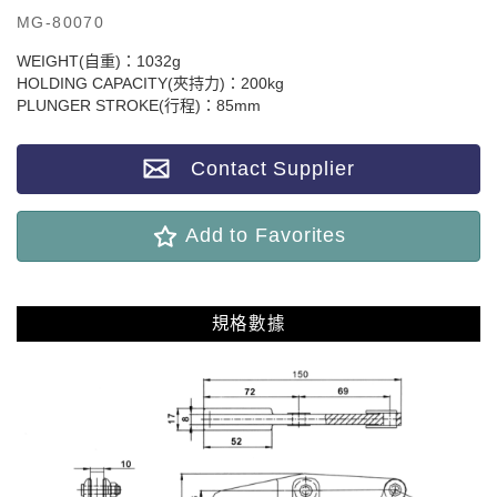
MG-80070
WEIGHT(自重)：1032g
HOLDING CAPACITY(夾持力)：200kg
PLUNGER STROKE(行程)：85mm
Contact Supplier
Add to Favorites
規格數據