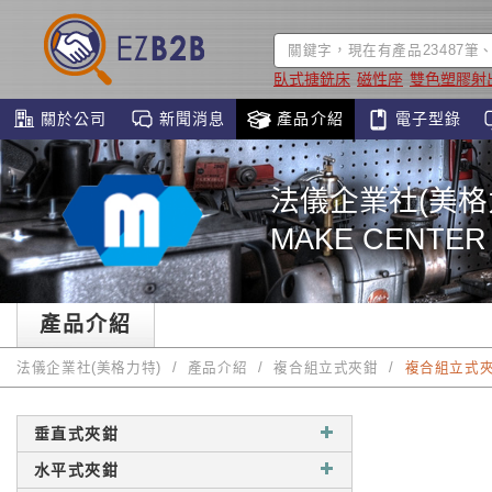
臥式搪銑床
磁性座
雙色塑膠射
關於公司
新聞消息
產品介紹
電子型錄
法儀企業社(美格
MAKE CENTER
產品介紹
法儀企業社(美格力特)
產品介紹
複合組立式夾鉗
複合組立式
垂直式夾鉗
水平式夾鉗