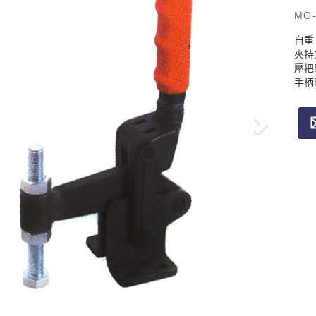
MG-
自重：
夾持力
壓把
手柄