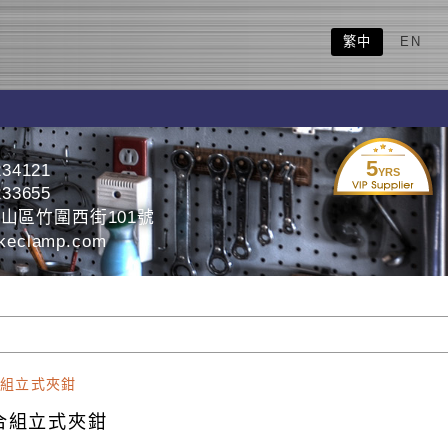
繁中
EN
5
234121
YRS
233655
山區竹圍西街101號
eclamp.com
組立式夾鉗
合組立式夾鉗