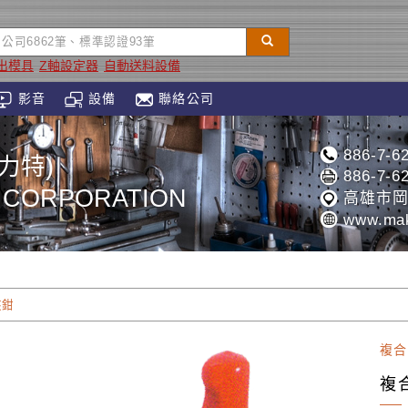
出模具
Z軸設定器
自動送料設備
影音
設備
聯絡公司
886-7-6
力特)
886-7-6
 CORPORATION
高雄市岡
www.mak
夾鉗
複合
複