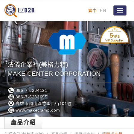
繁中
EN
Toggle
navigat
5
YRS
法儀企業社(美格力特)
MAKE CENTER CORPORATION
886-7-6234121
886-7-6233655
高雄市岡山區竹圍西街101號
www.makeclamp.com
產品介紹