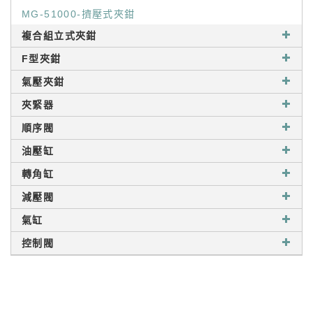
MG-51000-擠壓式夾鉗
複合組立式夾鉗
F型夾鉗
氣壓夾鉗
夾緊器
順序閥
油壓缸
轉角缸
減壓閥
氣缸
控制閥