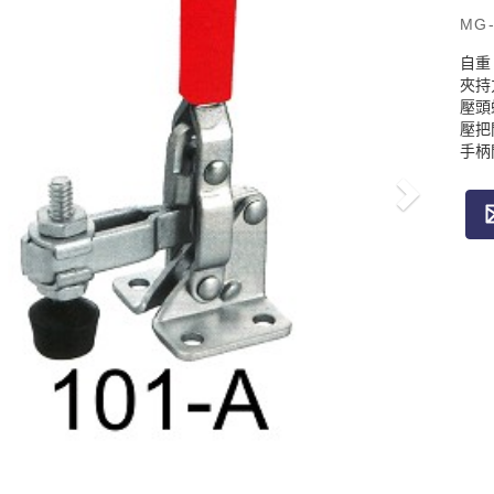
MG-
自重：
夾持力
壓頭
壓把
手柄