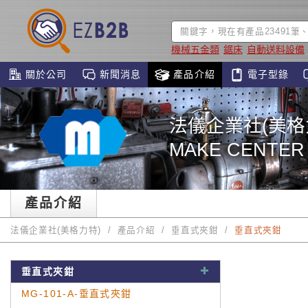
機械五金類
鋸床
自動送料設備
關於公司
新聞消息
產品介紹
電子型錄
法儀企業社(美格
MAKE CENTER
產品介紹
法儀企業社(美格力特)
產品介紹
垂直式夾鉗
垂直式夾鉗
垂直式夾鉗
MG-101-A-垂直式夾鉗