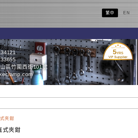
繁中
EN
5
234121
YRS
233655
山區竹圍西街101號
eclamp.com
式夾鉗
直式夾鉗