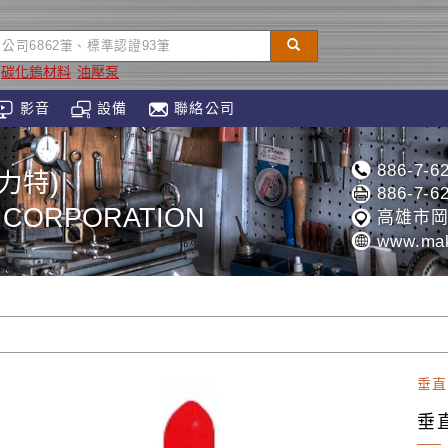
碳化鎢材料
油壓泵
影音
設備
聯絡公司
886-7-6
力特)
886-7-6
 CORPORATION
高雄市岡
www.mak
垂直
垂