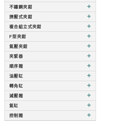
不鏽鋼夾鉗
擠壓式夾鉗
複合組立式夾鉗
F型夾鉗
氣壓夾鉗
夾緊器
順序閥
油壓缸
轉角缸
減壓閥
氣缸
控制閥