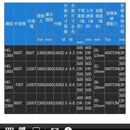
台
台
拔
面
面
下降
上升
加壓
模
拔模系
最大
總能
尺
尺
速度
速度
速度
系
統
開距
內滑
力
寸
寸
（每
（每
（每
統
機型
外滑塊
行程
總能力
塊
前
左
秒）
秒）
秒）
行
後
右
程
Ton
mm
M
M
mm
mm
Ton
mm
mm
400
400
300
HD-
26-
500T
800T
1300
1800
1400
2.4
4.2
OR
OR
400TON
OR
1300
13mm
500
500
400
400
400
300
HD-
32-
600T
1200T
1800
1900
1500
2.4
4.5
OR
OR
500TON
OR
1800
16mm
500
500
400
400
400
300
HD-
36-
700T
1300T
2000
2000
1500
2.5
4.8
OR
OR
600TON
OR
2000
18mm
500
500
400
300
400
400
HD-
30-
OR
800T
1500T
2300
2000
1500
2.5
4.8
OR
OR
700TON
2300
15mm
400
500
500