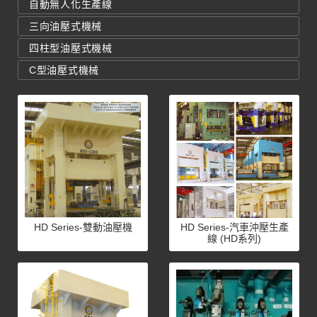
自動無人化生產線
三向油壓式機械
四柱型油壓式機械
C型油壓式機械
HD Series-雙動油壓機
HD Series-汽車沖壓生產
線 (HD系列)