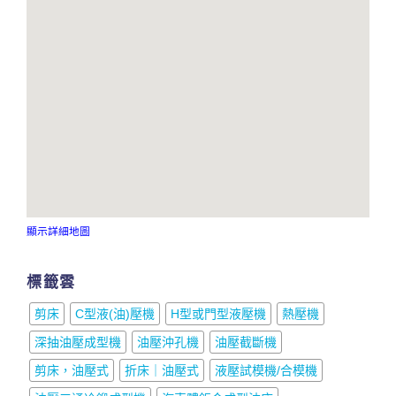
顯示詳細地圖
標籤雲
剪床
C型液(油)壓機
H型或門型液壓機
熱壓機
深抽油壓成型機
油壓沖孔機
油壓截斷機
剪床，油壓式
折床｜油壓式
液壓試模機/合模機