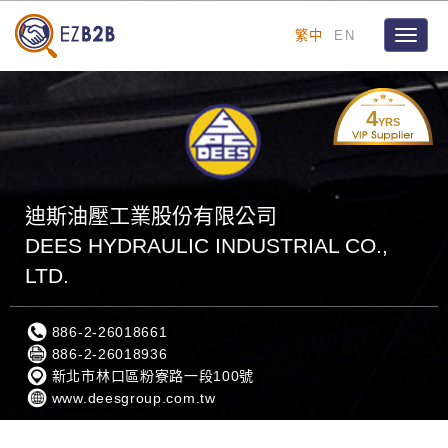
繁中
EN
Toggle
naviga
4
YRS
迪斯油壓工業股份有限公司
DEES HYDRAULIC INDUSTRIAL CO.,
LTD.
886-2-26018661
886-2-26018936
新北市林口區粉寮路一段100號
www.deesgroup.com.tw