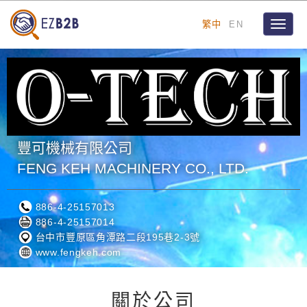
繁中
EN
Toggle
naviga
豐可機械有限公司
FENG KEH MACHINERY CO., LTD.
886-4-25157013
886-4-25157014
台中市豐原區角潭路二段195巷2-3號
www.fengkeh.com
關於公司