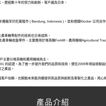
主，歷經數十年的努力和創新，客戶遍及日本、
尼萬隆市 ( Bandung, Indonesia )，並和德國Klocker 公司
生產車輛零配件的技術也日漸成熟，
零件，主要應用於堆高機Forklift、農用機械Agricultural Tract
客戶主要以堆高機和農用機械為主，
 9001 的認證，為了進一步提升我們的品質和技術，便在2009年增設檢驗
意之產品。
獲客戶信賴，也期勉未來能持續提供高品質與創新及客製化之產品，用心
產品介紹