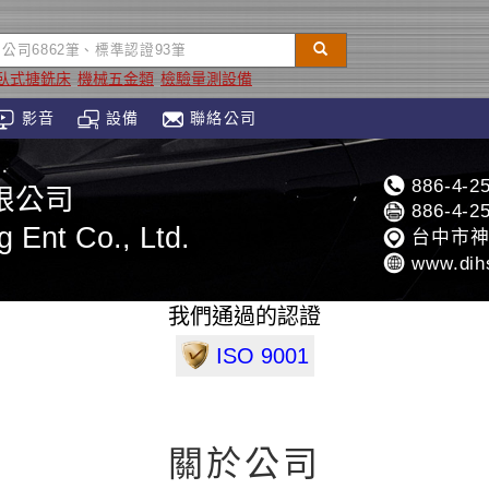
臥式搪銑床
機械五金類
檢驗量測設備
影音
設備
聯絡公司
886-4-2
限公司
886-4-2
 Ent Co., Ltd.
台中市神
www.dih
我們通過的認證
ISO 9001
關於公司