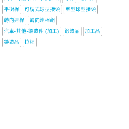
平衡桿
可調式球型接頭
重型球型接頭
轉向連桿
轉向連桿組
汽車-其他-鍛造件 (加工)
鍛造品
加工品
鑄造品
拉桿