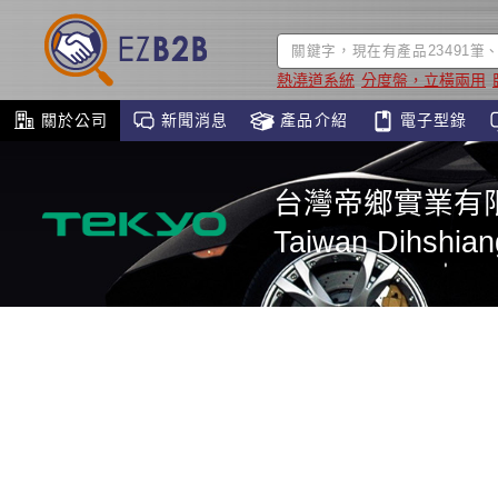
熱澆道系統
分度盤，立橫兩用
關於公司
新聞消息
產品介紹
電子型錄
台灣帝鄉實業有
Taiwan Dihshiang