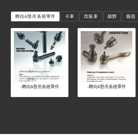
轉向&懸吊系統零件
卡車
改裝車
越野
鍛造
-轉向&懸吊系統零件
-轉向&懸吊系統零件