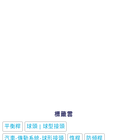
標籤雲
平衡桿
球頭 | 球型接頭
汽車-傳動系統-球形接頭
惰桿
防傾桿