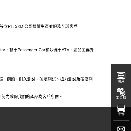
合作設立PT. SKD 公司繼續生產並服務全球客戶。
or、轎車Passenger Car和沙灘車ATV。產品主要外
設備 ; 例如，耐久測試、破壞測試、扭力測試及硬度測
模具
和努力確保我們的產品為客戶所需。
工具機
車輛