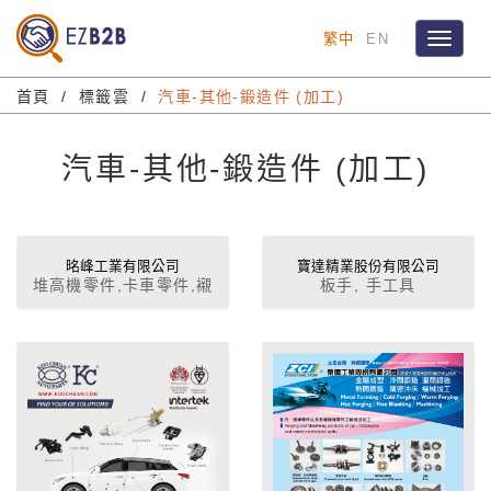
繁中
EN
Toggle
navigat
首頁
標籤雲
汽車-其他-鍛造件 (加工)
汽車-其他-鍛造件 (加工)
㫥峰工業有限公司
寶達精業股份有限公司
堆高機零件,卡車零件,襯
板手, 手工具
套,轉向部份零件,轉向系
統零件,懸吊與底盤系統,
其它懸吊與底盤系統元
件,汽車零件