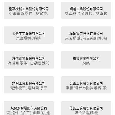
制器,調整器,點火線圈,繼
件
夾、治、檢具,橡膠件,鍛
電器,鑄造件 (加工),鍛造
造件 (加工)
皇華機械工業股份有限公司
順越工業股份有限公司
件 (加工)
引擎電系零件, 發電機,
機車鈦合金焊接, 機車螺
分電盤, 白金座
帽, 自行車零件, 機車零
件, 汽車零件, 鈦合金排
氣管
金鍛工業股份有限公司
精確實業股份有限公司
汽車零件,鍛造
前叉肩蓋,前叉碗組件,把
手立管,前叉端,後叉端,一
般零件
倉佑實業股份有限公司
格福興業有限公司
汽機車零件, 自動變速箱
螺絲
濾清器, 齒輪, 傳動系統
零件, 變速箱組件
錡明工業股份有限公司
英鈿工業股份有限公司
電動機車,電動自行車
螺帽/螺栓/螺絲/螺樁,鍛
造件 (加工),螺帽/螺栓/螺
絲/螺樁,鍛造件 (加工),螺
帽/螺栓/螺絲/螺樁,鍛造
件 (加工)
永晉冠金屬股份有限公司
信鋐工業股份有限公司
鍛造件 (加工),曲軸肖,連
鋅合金壓鑄機