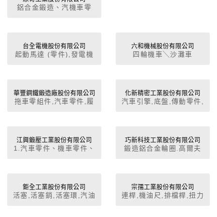
鋁合金鍛造、汽機車零
件、自行車零配件、工業
五金、手工具零件
台全電機股份有限公司
六和機械股份有限公司
起動馬達 (零件),發電機
四輪機車╲沙灘車
(零件),點火線圈,水箱風
扇,水箱風扇馬達,水幫浦,
冷氣壓縮機,冷氣總成,冷
媒管,冷凝器,鼓風機,蒸發
華豐鋼鐵鍛造廠股份有限公司
化新精密工業股份有限公司
拖車零組件,汽車零件,履
汽車引擎,底盤,傳動零件,
器,儲液瓶,動力轉向幫浦,
帶塊總成,連桿,曲軸,轉向
汽車水泵油泵
雨刷及雨刷連桿,雨刷片,
系統零件,底盤零件,上/下
雨刷臂,雨刷水箱,雨刷馬
臂
達,洗滌壺,馬達零件,馬達
江興鍛壓工業股份有限公司
巧新科技工業股份有限公司
類,車窗昇降機,鍛造件
1.汽車零件、機車零件、
鍛造鋁合金輪圈.高爾夫
(加工),鑄造件 (加工),電
自行車零件、機械零件、
球頭 .航太零件 .汽車底
動自行車馬達,電動自行
五金工具、氣動鑿刀、氣
盤件 .重電零件等
車控制器,冷卻風扇,飛
動工具、套筒組件等鍛壓
輪,C.D.I.總成,交流發電
製造加工及買賣進出口業
鉅全工業股份有限公司
宗孺工業股份有限公司
機 (零件),防盜器,馬達零
活塞,活塞銷,活塞環,汽油
連桿,機油尺,排檔桿,扭力
務。 2.代理有關國內外
件,馬達類,啟動馬達,發電
引擎,柴油引擎,柴油引擎
桿,輪圈蓋,夾片、管束,銅
廠商產品之買賣業。3.有
機,電子零件,電動機車控
零件,堆高機零件,卡車零
套類,千斤頂,管類,模、
關進出口貿易業務。