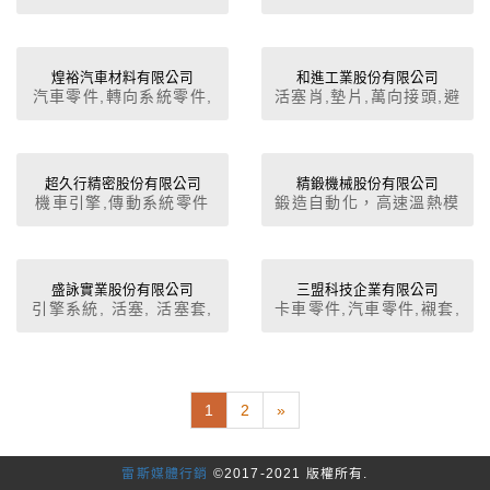
桿,搖臂,傳動軸,齒輪軸,
離合器,前叉,模、夾、
治、檢具,鍛造件 (加工)
煌裕汽車材料有限公司
和進工業股份有限公司
汽車零件,轉向系統零件,
活塞肖,墊片,萬向接頭,避
轉向拉桿,底盤零件,卡車
震器活塞桿,避震器活塞,
零件
煞車夾,墊片類,銅套類,螺
帽/螺栓/螺絲/螺樁,鍛造
件 (加工),煞車軸座,螺帽/
超久行精密股份有限公司
精鍛機械股份有限公司
機車引擎,傳動系統零件
鍛造自動化，高速溫熱模
螺栓/螺絲/螺樁,鍛造件
鍛機，肘節式冷間模鍛
(加工),避震器活塞桿,螺
機，氣壓式沖床，CR系
帽/螺栓/螺絲/螺樁,襯套,
列鍛造軋延機，周邊整廠
軸環,鍛造件 (加工)
設備
盛詠實業股份有限公司
三盟科技企業有限公司
引擎系統, 活塞, 活塞套,
卡車零件,汽車零件,襯套,
活塞銷, 活塞環, 船舶零
轉向拉桿,底盤零件,上/下
件, 墊片, 襯套
臂,平衡/扭力桿,汽車特殊
零組件
1
2
»
雷斯媒體行銷
©2017-2021 版權所有.