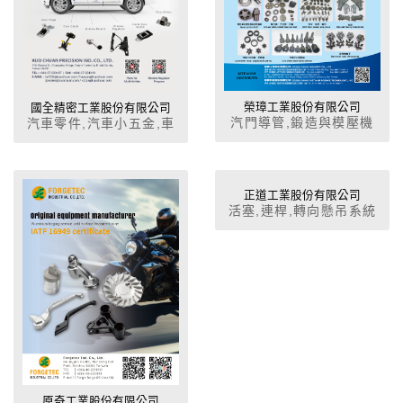
榮璋工業股份有限公司
國全精密工業股份有限公司
汽門導管,鍛造與模壓機
汽車零件,汽車小五金,車
零件,連軸器,起動馬達齒
門機械鎖,中控鎖,車窗昇
輪,離合器,凸輪軸,輪轂
降器,前后車蓋鎖,車門活
頁,前后車蓋活頁,車門止,
車門限位器,車燈零件
正道工業股份有限公司
活塞,連桿,轉向懸吊系統
零件,鋁鑄件
原奇工業股份有限公司