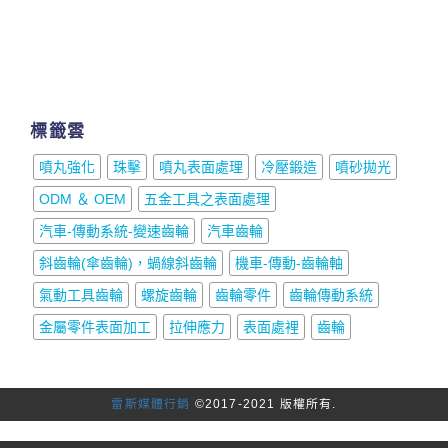
標籤雲
噴丸強化
珠擊
噴丸表面處理
冷壓鍛造
噴砂拋光
ODM ＆ OEM
五金工具之表面處理
汽車-傳動系統-變速齒輪
汽車齒輪
斜齒輪(傘齒輪)，蝸線斜齒輪
機車-傳動-齒輪軸
氣動工具齒輪
螺旋齒輪
齒輪零件
齒輪傳動系統
金屬零件表面加工
拉伸應力
表面處裡
齒輪
雷斯媒體行銷
©2017-2021 版權所有.