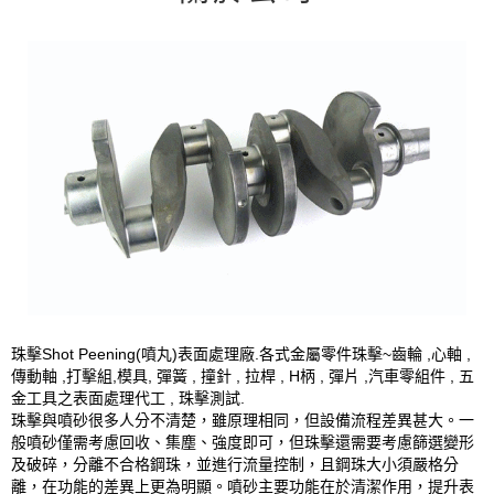
珠擊Shot Peening(噴丸)表面處理廠.各式金屬零件珠擊~齒輪 ,心軸 ,
傳動軸 ,打擊組,模具, 彈簧 , 撞針 , 拉桿 , H柄 , 彈片 ,汽車零組件 , 五
金工具之表面處理代工 , 珠擊測試.
珠擊與噴砂很多人分不清楚，雖原理相同，但設備流程差異甚大。一
般噴砂僅需考慮回收、集塵、強度即可，但珠擊還需要考慮篩選變形
及破碎，分離不合格鋼珠，並進行流量控制，且鋼珠大小須嚴格分
離，在功能的差異上更為明顯。噴砂主要功能在於清潔作用，提升表