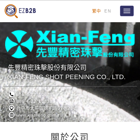
繁中
EN
Toggle
naviga
先豐精密珠擊股份有限公司
XIAN-FENG SHOT PEENING CO., LTD.
886-4-22710678
886-4-22710838
台中市太平區德明路57巷23號
www.xianfeng.com.tw
關於公司