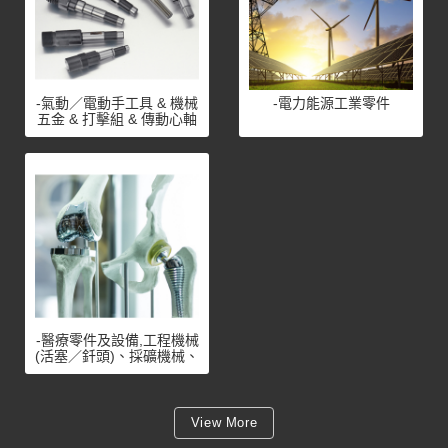
-氣動／電動手工具 & 機械
-電力能源工業零件
五金 & 打擊組 & 傳動心軸
-醫療零件及設備,工程機械
(活塞／釺頭)、採礦機械、
石油化工天然氣、城市供
熱氣設備
View More