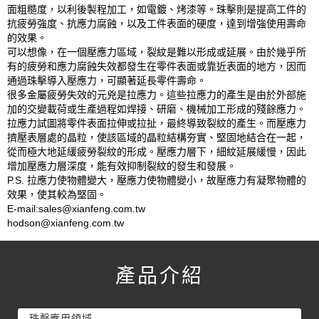
面粗糙度，以利後製程加工，如電鍍、烤漆等。珠擊則是提高工件的
抗疲勞強度、抗應力腐蝕，以及工件表面的硬度，達到增強使用壽命
的效果。
可以想像，在一個壓應力區域，裂紋是難以形成或延展。由於幾乎所
有的疲勞和應力腐蝕失效都發生在零件表面或靠近表面的地方，因而
通過珠擊導入壓應力，可顯著延長零件壽命。
很多金屬疲勞失效的元兇是拉應力。這些拉應力的產生是由於外部施
加的交變載荷或生產過程如焊接、研磨、機械加工形成的殘餘應力。
拉應力試圖將零件表面拉伸或拉扯，最終導致裂紋的產生。而壓應力
擠壓表層處的晶粒，使該區域的晶粒結構夯實、堅固地結合在一起，
從而極大地延緩疲勞裂紋的形成。壓應力層下，細紋延展緩慢，因此
增加壓應力層深度，能有效抑制裂紋的發生和發展。
P.S. 拉應力使物體變大，壓應力使物體變小，故壓應力有凝聚物體的
效果，使其較為堅固。
E-mail:sales@xianfeng.com.tw
hodson@xianfeng.com.tw
產品介紹
珠擊應用領域