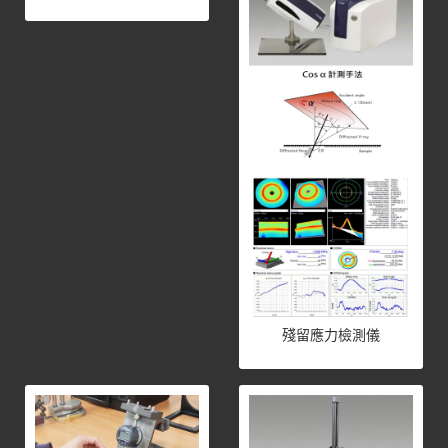
殘留應力檢測儀