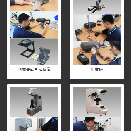
阿爾曼試片檢驗儀
粗度儀