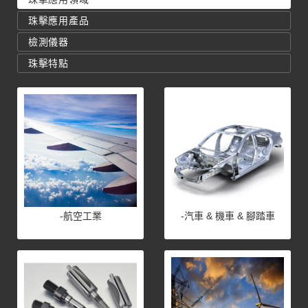
珠擊應用產品
檢測儀器
珠擊特點
-航空工業
-汽車 & 機車 & 腳踏車