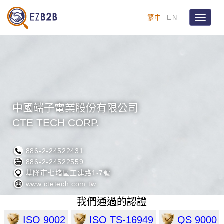
繁中
EN
Toggle
navigat
中國端子電業股份有限公司
CTE TECH CORP.
886-2-24522431
886-2-24522559
基隆市七堵區工建路1-7號
www.ctetech.com.tw
我們通過的認證
ISO 9002
ISO TS-16949
QS 9000