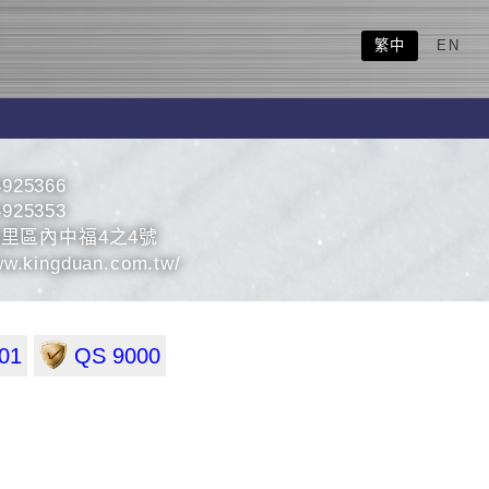
繁中
EN
4925366
4925353
里區內中福4之4號
ww.kingduan.com.tw/
01
QS 9000