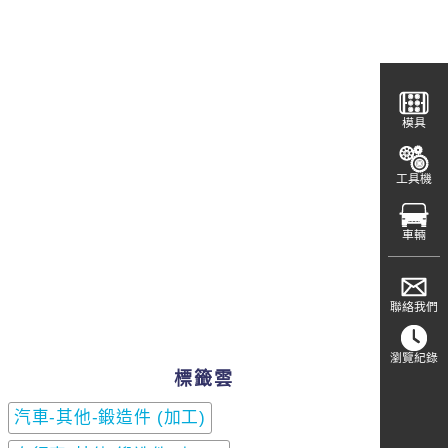
模具
工具機
車輛
聯絡我們
瀏覽紀錄
標籤雲
汽車-其他-鍛造件 (加工)