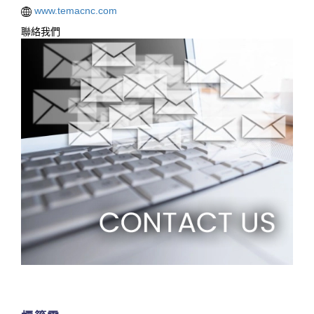
www.temacnc.com
聯絡我們