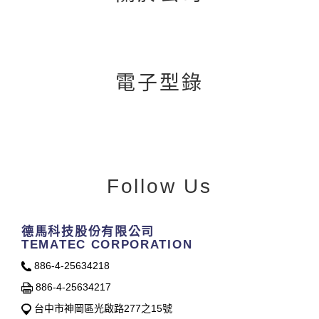
電子型錄
Follow Us
德馬科技股份有限公司
TEMATEC CORPORATION
886-4-25634218
886-4-25634217
台中市神岡區光啟路277之15號