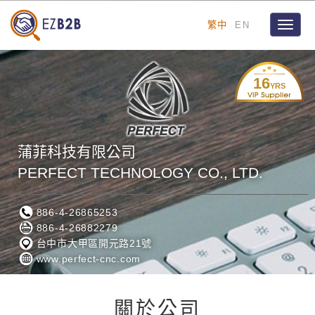
繁中
EN
Toggle
naviga
16
YRS
蒲菲科技有限公司
PERFECT TECHNOLOGY CO., LTD.
886-4-26865253
886-4-26882279
台中市大甲區開元路21號
www.perfect-cnc.com
關於公司