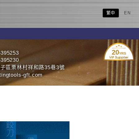
繁中
EN
20
5395253
YRS
5395230
子區栗林村祥和路35巷3號
ingtools-gft.com