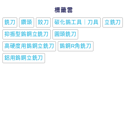
標籤雲
銑刀
鑽頭
鉸刀
碳化鎢工具｜刀具
立銑刀
抑振型鎢鋼立銑刀
圓頭銑刀
高硬度用鎢鋼立銑刀
鎢鋼R角銑刀
鋁用鎢鋼立銑刀