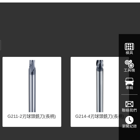
模具
工具機
車輛
聯絡我們
G211-2刃球頭銑刀(長柄)
G214-4刃球頭銑刀(長柄)
瀏覽紀錄