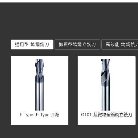
通用型 鎢鋼銑刀
抑振型鎢鋼立銑刀
高效能 鎢鋼銑
F Type -F Type 介紹
G101-超微粒全鎢鋼立銑刀