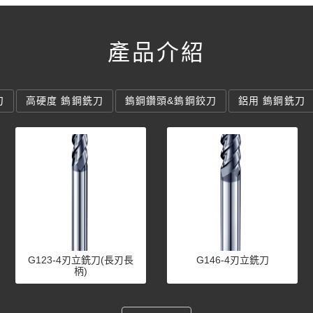
產品介紹
刀
高硬度 鎢鋼銑刀
鎢鋼鑽頭&鎢鋼鉸刀
鋁用 鎢鋼銑刀
G123-4刃立銑刀(長刃長
G146-4刃立銑刀
柄)