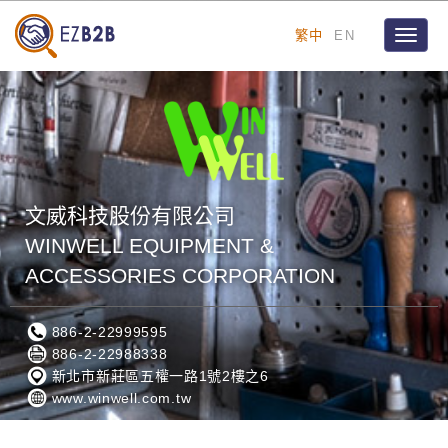
繁中
EN
Toggle
naviga
文威科技股份有限公司
WINWELL EQUIPMENT &
ACCESSORIES CORPORATION
886-2-22999595
886-2-22988338
新北市新莊區五權一路1號2樓之6
www.winwell.com.tw